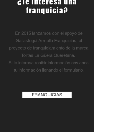
¿Te interesa una
franquicia?
En 2015 lanzamos con el apoyo de
Gallastegui Armella Franquicias, el
proyecto de franquiciamiento de la marca
Tortas La Güera Queretana.
Si te interesa recibir información envíanos
tu información llenando el formulario.
FRANQUICIAS